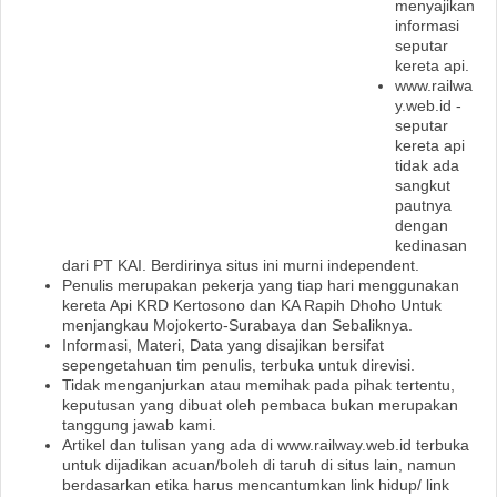
menyajikan
informasi
seputar
M
kereta api.
www.railwa
e
y.web.id -
seputar
n
kereta api
tidak ada
u
sangkut
pautnya
dengan
kedinasan
dari PT KAI. Berdirinya situs ini murni independent.
Penulis merupakan pekerja yang tiap hari menggunakan
kereta Api KRD Kertosono dan KA Rapih Dhoho Untuk
menjangkau Mojokerto-Surabaya dan Sebaliknya.
Informasi, Materi, Data yang disajikan bersifat
sepengetahuan tim penulis, terbuka untuk direvisi.
Tidak menganjurkan atau memihak pada pihak tertentu,
keputusan yang dibuat oleh pembaca bukan merupakan
tanggung jawab kami.
Artikel dan tulisan yang ada di www.railway.web.id terbuka
untuk dijadikan acuan/boleh di taruh di situs lain, namun
berdasarkan etika harus mencantumkan link hidup/ link