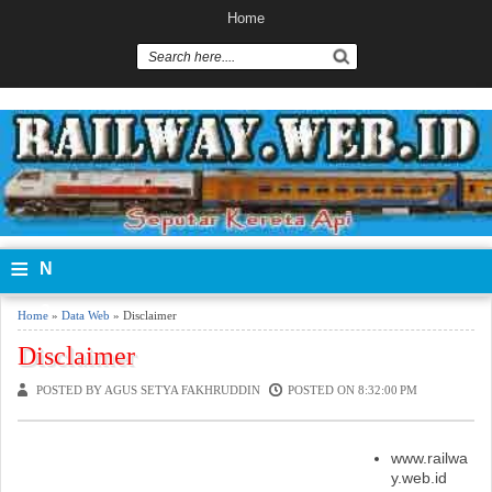
Home
≡
N
a
Home
»
Data Web
» Disclaimer
vi
Disclaimer
g
POSTED BY AGUS SETYA FAKHRUDDIN
POSTED ON 8:32:00 PM
a
www.railwa
si
y.web.id