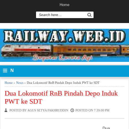
Home
≡
N
a
Home
»
News
» Dua Lokomotif RnB Pindah Depo Induk PWT ke SDT
vi
Dua Lokomotif RnB Pindah Depo Induk
PWT ke SDT
g
POSTED BY AGUS SETYA FAKHRUDDIN
POSTED ON 7:39:00 PM
a
si
Dua