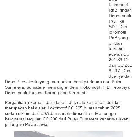
Lokomotif
RnB Pindah
M
Depo Induk
PWT ke
e
SDT. Dua
lokomotif
n
RnB yang
pindah
u
tersebut
adalah CC
201 89 12
dan CC 201
89 17. Dua-
duanya dari
Depo Purwokerto yang merupakan hasil pindahan dari Pulau
Sumetera. Sumatera memang endemik lokomotif RnB, Tepatnya
Depo Induk Tanjung Karang dan Kertapati.
Pergantian lokomotif dari depo induk satu ke depo induk lain
merupakan hal wajar. Lokomotif CC 205 buatan tahun 2025
sudah dikirim dari USA dan sudah diresmikan. Menunggu
beroperasi reguler. CC 206 dari Pulau Sumatera kabarnya akan
pulang ke Pulau Jawa.