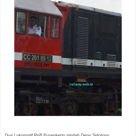
Dua Lokomotif RnB Purwokerto pindah Depo Sidotopo