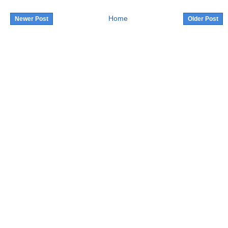
Home
Newer Post
Older Post